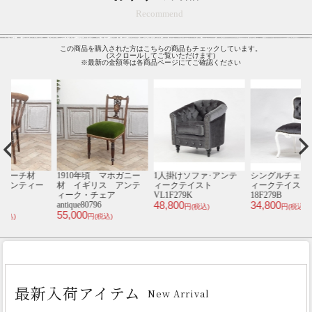
Recommend
この商品を購入された方はこちらの商品もチェックしています。
(スクロールしてご覧いただけます)
※最新の金額等は各商品ページにてご確認ください
材
1910年頃 マホガニー
1人掛けソファ･アンテ
シングルチェア･アンテ
ー
材 イギリス アンテ
ィークテイスト
ィークテイスト E6200-
ィ
ィーク・チェア
VL1F279K
18F279B
1
48,800
34,800
4
antique80796
円(税込)
円(税込)
55,000
円(税込)