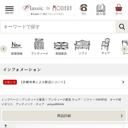
チェア
ソファ
新着情報
アンティーク
英国家具
テ
トップページ >
アンティーク家具
>
アンティーク家具 チェア・ソファ
> 1900年頃 オーク材
イギリス アンティーク・チェア antique80644k
商品詳細