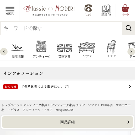
チェア
ソファ
新着情報
アンティーク
英国家具
テ
トップページ >
アンティーク家具
>
アンティーク家具 チェア・ソファ
> 1920年頃 マホガニー
材 イギリス アンティーク・チェア antique80670a
商品詳細