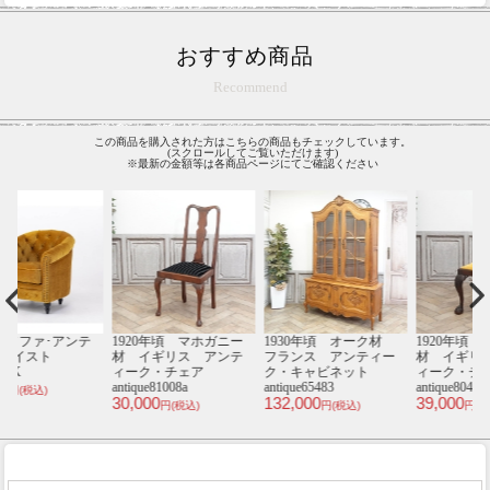
おすすめ商品
Recommend
この商品を購入された方はこちらの商品もチェックしています。
(スクロールしてご覧いただけます)
※最新の金額等は各商品ページにてご確認ください
テ
1920年頃 マホガニー
1930年頃 オーク材
1920年頃 マホガニー
1
材 イギリス アンテ
フランス アンティー
材 イギリス アンテ
ィーク・チェア
ク・キャビネット
ィーク・チェア
antique81008a
antique65483
antique80498d
an
30,000
132,000
39,000
4
円(税込)
円(税込)
円(税込)