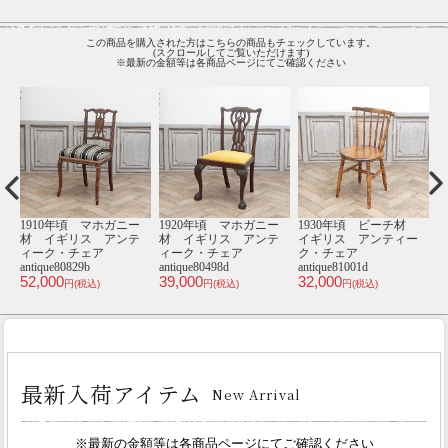
この商品を購入された方はこちらの商品もチェックしています。
(スクロールしてご覧いただけます)
※最新の金額等は各商品ページにてご確認ください
ー
1910年頃 マホガニー
1920年頃 マホガニー
1930年頃 ビーチ材
テ
材 イギリス アンテ
材 イギリス アンテ
イギリス アンティー
ィ
ィーク・チェア
ィーク・チェア
ク・チェア
8
4
antique80829b
antique80498d
antique81001d
52,000
39,000
32,000
円(税込)
円(税込)
円(税込)