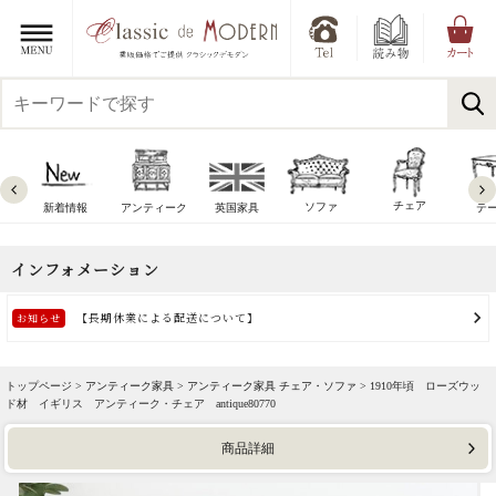
チェア
ソファ
新着情報
アンティーク
英国家具
テ
トップページ >
アンティーク家具
>
アンティーク家具 チェア・ソファ
> 1910年頃 ローズウッ
ド材 イギリス アンティーク・チェア antique80770
商品詳細