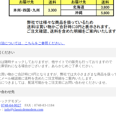
方法については、こちらをご参照ください。
意ください
数は随時チェックしておりますが、他サイトでの販売も行っておりますので
在庫切れになる場合がございます。あらかじめご了承ください。
は買い物かご合計時に0円となりますが、弊社では大小さまざまな商品を扱っ
文メール確認後に送料を含めたご注文明細をご案内いたします。
島につきましては、配送可能かをご注文前にお問い合わせくださいませ。
い合わせ先
シックデモダン
：
0748-64-9027
FAX：0748-83-1184
ル：
info@classicdemodern.com