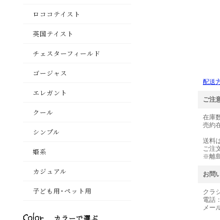
配送
ご注
在庫
売約
送料
ご注
※離
お問
クラ
電話
メー