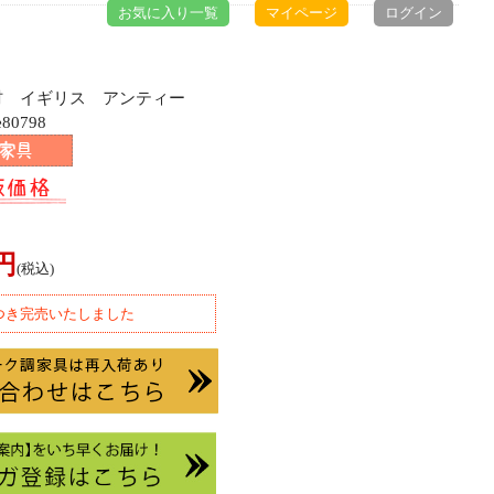
お気に入り一覧
マイページ
ログイン
ク材 イギリス アンティー
80798
0円
(税込)
つき完売いたしました