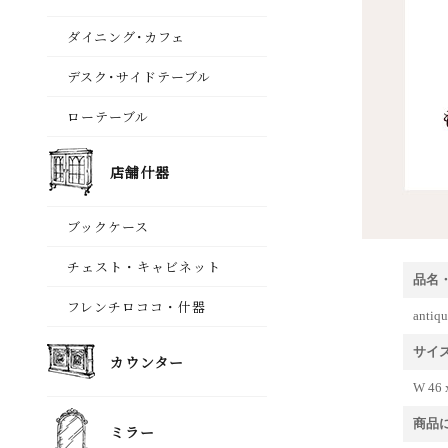
品名
ant
サイ
W 46 
商品