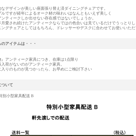
的なデザインが美しい座面張り替え済ダイニングチェアです。
プルですが経年によるオーク材の味わいはなんともいえず美しく
アンティークしか出せない存在感ではないでしょうか。
年月愛され続けたアンティークならではの色合いは見ているだけでうっとりし
ニングチェアとしてはもちろん、ドレッサーやデスクに合わせてお使いいただ
らのアイテムは・・・
物』アンティーク家具につき、在庫は1点限り
再入荷がないのがアンティーク家具。
に入りのものが見つかったら、お早めにご検討下さい
について
特別小型家具配送 B