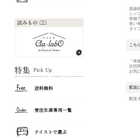
直線
シン
本物
長い
ダイ
こち
『本
次回
お気
配送
配送: