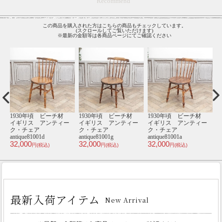
Recommend
この商品を購入された方はこちらの商品もチェックしています。
(スクロールしてご覧いただけます)
※最新の金額等は各商品ページにてご確認ください
材
1940年頃 オーク材
1940年頃 エルム材
1930年頃 ビーチ材
1
ー
フランス アンティー
イギリス アンティー
イギリス アンティー
ク・ミラー
ク・チェア
ク・チェア
antique65620
antique80568a
antique81039b
an
38,000
33,000
33,000
3
円(税込)
円(税込)
円(税込)