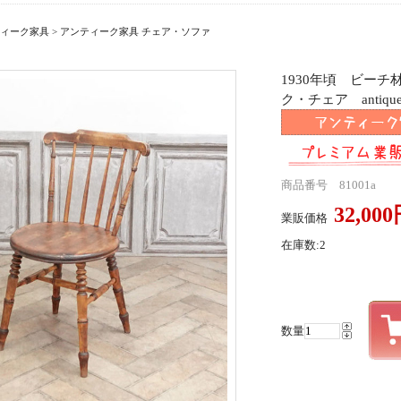
ィーク家具
>
アンティーク家具 チェア・ソファ
1930年頃 ビー
ク・チェア antique
商品番号 81001a
32,00
業販価格
在庫数:2
数量