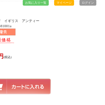
お気に入り一覧
マイページ
ログイン
チ材 イギリス アンティー
81001a
0円
(税込)