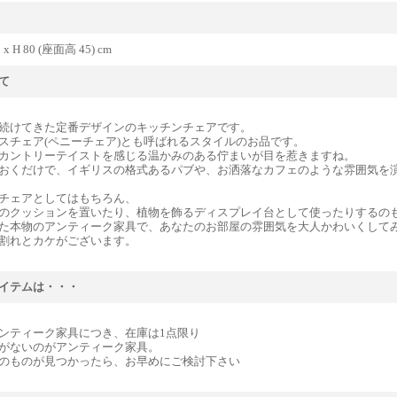
9 x H 80 (座面高 45) cm
て
続けてきた定番デザインのキッチンチェアです。
スチェア(ペニーチェア)とも呼ばれるスタイルのお品です。
カントリーテイストを感じる温かみのある佇まいが目を惹きますね。
おくだけで、イギリスの格式あるパブや、お洒落なカフェのような雰囲気を
チェアとしてはもちろん、
のクッションを置いたり、植物を飾るディスプレイ台として使ったりするの
た本物のアンティーク家具で、あなたのお部屋の雰囲気を大人かわいくして
割れとカケがございます。
イテムは・・・
ンティーク家具につき、在庫は1点限り
がないのがアンティーク家具。
のものが見つかったら、お早めにご検討下さい