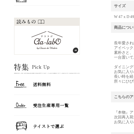
サイズ
W 47 x D 4
商品につい
長年愛され
アイベック
素朴さと、
一台置いて
ダイニング
お気に入り
長い時を経
所々にひび
こちらのア
『本物』ア
次回再入荷
お気に入り