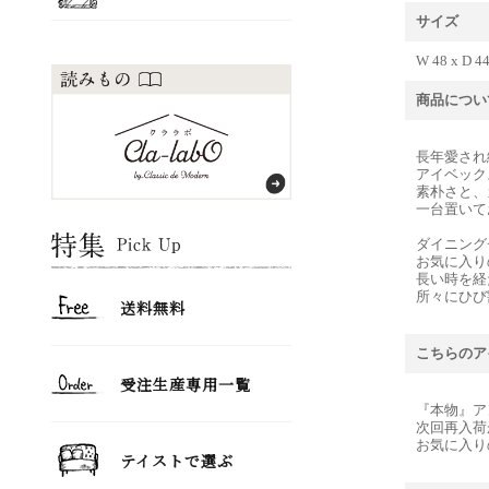
サイズ
W 48 x D 4
商品につい
長年愛され
アイベック
素朴さと、
一台置いて
ダイニング
お気に入り
長い時を経
所々にひび
こちらのア
『本物』ア
次回再入荷
お気に入り