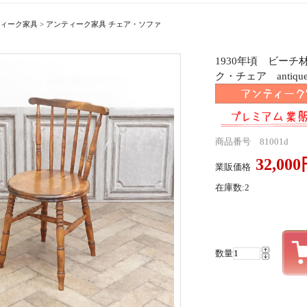
ィーク家具
>
アンティーク家具 チェア・ソファ
1930年頃 ビー
ク・チェア antique
商品番号 81001d
32,00
業販価格
在庫数:2
数量