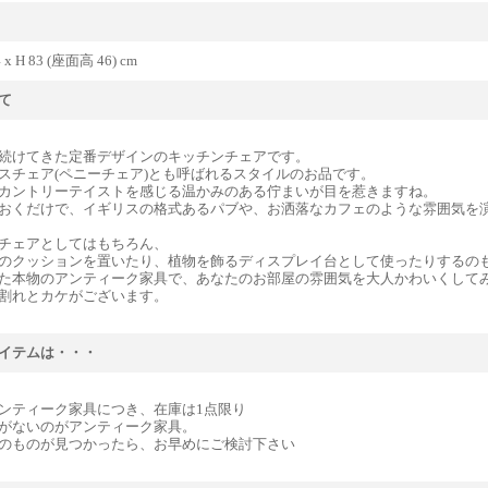
4 x H 83 (座面高 46) cm
て
続けてきた定番デザインのキッチンチェアです。
スチェア(ペニーチェア)とも呼ばれるスタイルのお品です。
カントリーテイストを感じる温かみのある佇まいが目を惹きますね。
おくだけで、イギリスの格式あるパブや、お洒落なカフェのような雰囲気を
チェアとしてはもちろん、
のクッションを置いたり、植物を飾るディスプレイ台として使ったりするの
た本物のアンティーク家具で、あなたのお部屋の雰囲気を大人かわいくして
割れとカケがございます。
イテムは・・・
ンティーク家具につき、在庫は1点限り
がないのがアンティーク家具。
のものが見つかったら、お早めにご検討下さい