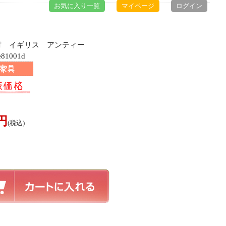
お気に入り一覧
マイページ
ログイン
チ材 イギリス アンティー
81001d
0円
(税込)