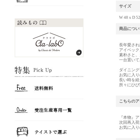
サイズ
W 48 x D 5
商品につい
長年愛され
アイベック
素朴さと、
一台置いて
ダイニング
お気に入り
長い時を経
所々にひび
こちらのア
『本物』ア
次回再入荷
お気に入り