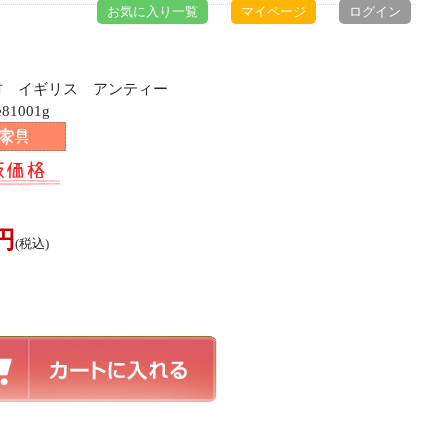
お気に入り一覧
マイページ
ログイン
チ材 イギリス アンティー
81001g
0円
(税込)