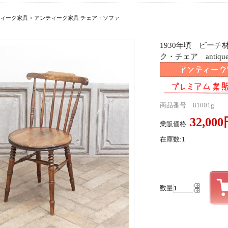
ィーク家具
>
アンティーク家具 チェア・ソファ
1930年頃 ビー
ク・チェア antique
商品番号 81001g
32,00
業販価格
在庫数:1
数量