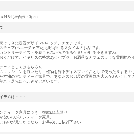
2 x H 84 (座面高 46) cm
て
続けてきた定番デザインのキッチンチェアです。
スチェア(ペニーチェア)とも呼ばれるスタイルのお品です。
カントリーテイストを感じる温かみのある佇まいが目を惹きますね。
おくだけで、イギリスの格式あるパブや、お洒落なカフェのような雰囲気を
チェアとしてはもちろん、
のクッションを置いたり、植物を飾るディスプレイ台として使ったりするの
た本物のアンティーク家具で、あなたのお部屋の雰囲気を大人かわいくして
割れ・足先にへこみがございます。
イテムは・・・
ンティーク家具につき、在庫は1点限り
がないのがアンティーク家具。
のものが見つかったら、お早めにご検討下さい