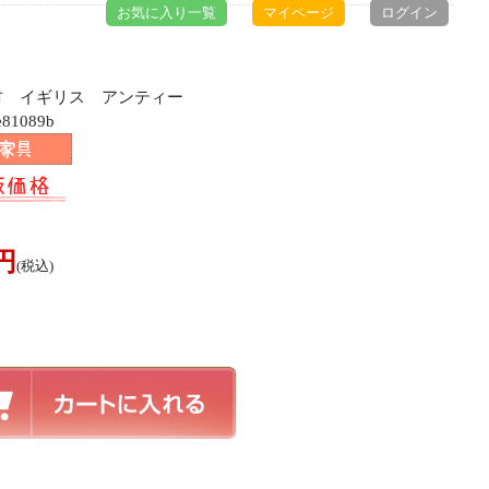
お気に入り一覧
マイページ
ログイン
チ材 イギリス アンティー
81089b
0円
(税込)