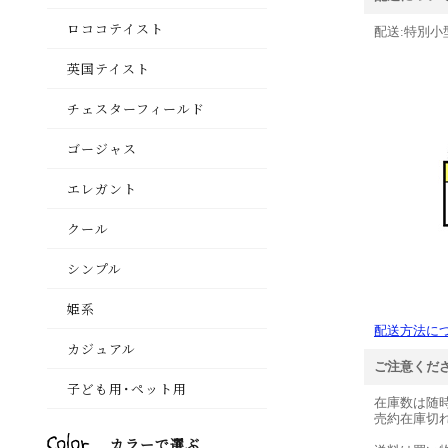
配送:特別小
配送方法に
ご注意くだ
在庫数は随
売約在庫切