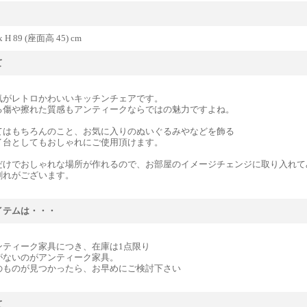
 x H 89 (座面高 45) cm
て
気がレトロかわいいキッチンチェアです。
る傷や擦れた質感もアンティークならではの魅力ですよね。
てはもちろんのこと、お気に入りのぬいぐるみやなどを飾る
イ台としてもおしゃれにご使用頂けます。
だけでおしゃれな場所が作れるので、お部屋のイメージチェンジに取り入れて
割れがございます。
イテムは・・・
ンティーク家具につき、在庫は1点限り
がないのがアンティーク家具。
のものが見つかったら、お早めにご検討下さい
て