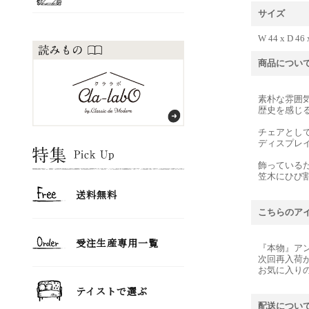
サイズ
W 44 x D 46
商品につい
素朴な雰囲
歴史を感じ
チェアとし
ディスプレ
飾っている
笠木にひび
こちらのア
『本物』ア
次回再入荷
お気に入り
配送につい