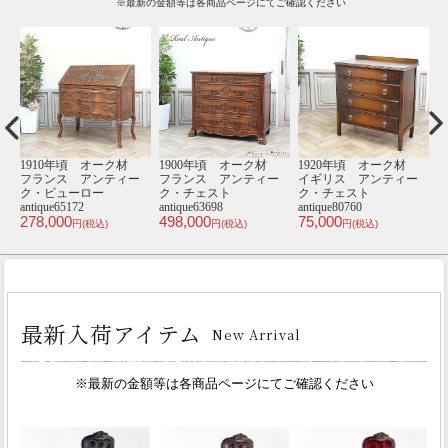
※最新の金額等は各商品ページにてご確認ください
材
1930年頃 オーク材
1940年頃 オーク材
1880年頃 オーク材
1
ー
フランス アンティー
フランス アンティー
フランス アンティー
ク・チェスト
ク・キャビネット
ク・キャビネット
antique65375
antique65525
antique65462
an
118,000
65,000
350,000
2
円(税込)
円(税込)
円(税込)