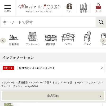
チェア
ソファ
新着情報
アンティーク
英国家具
テ
トップページ >
店舗什器
>
アンティーク什器 引き出し
> 1920年頃 オーク材 フランス アン
ティーク・チェスト antique64866
商品詳細