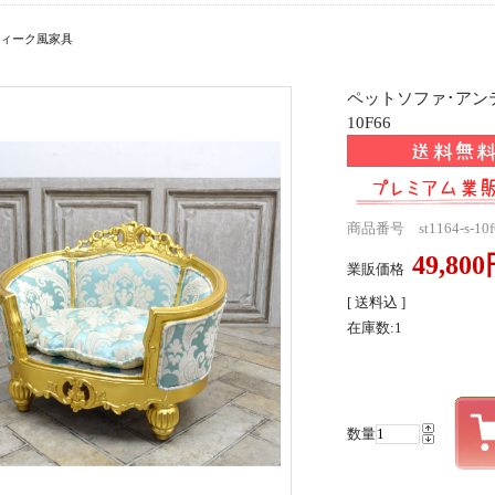
ィーク風家具
ペットソファ･アンテ
10F66
商品番号 st1164-s-10f
49,80
業販価格
[ 送料込 ]
在庫数:1
数量