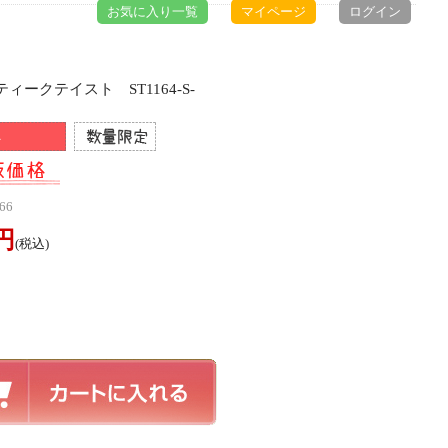
お気に入り一覧
マイページ
ログイン
ィークテイスト ST1164-S-
66
0円
(税込)