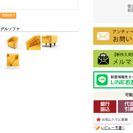
受
在庫
ングルソファ
可能