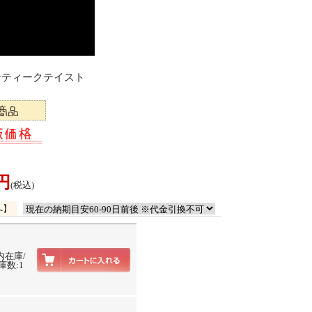
アンティークテイスト
0円
(税込)
へ】
内在庫/
庫数:1