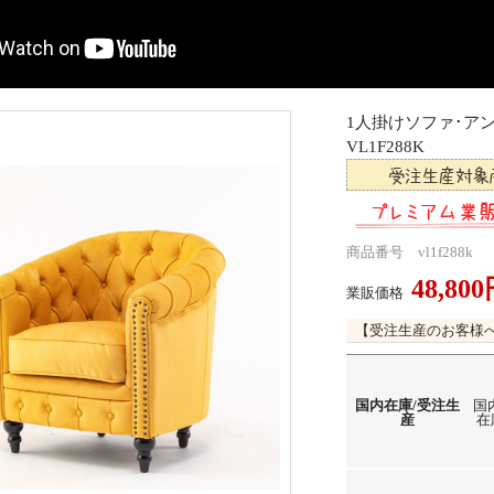
1人掛けソファ･
VL1F288K
商品番号 vl1f288k
48,80
業販価格
【受注生産のお客様
国内在庫/受注生
国
産
在