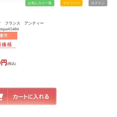
お気に入り一覧
マイページ
ログイン
ク材 フランス アンティー
ue65484
00円
(税込)