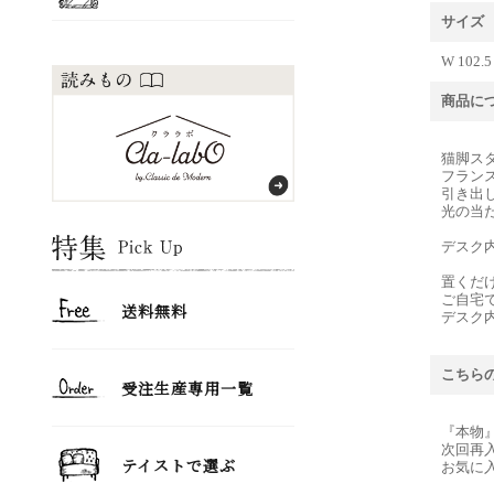
サイズ
W 102.5
商品に
猫脚ス
フラン
引き出
光の当
デスク
置くだ
ご自宅
デスク
こちら
『本物
次回再
お気に