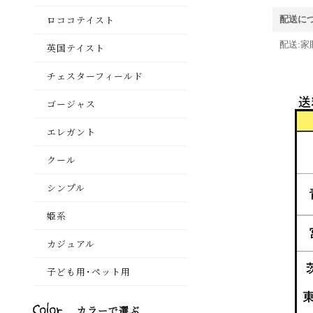
配送に
配送:家