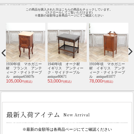
この商品を購入された方はこちらの商品もチェックしています。
(スクロールしてご覧いただけます)
※最新の金額等は各商品ページにてご確認ください
ー
1910年頃 マホガニー
1930年頃 オーク材
1930年頃 オーク材
テ
材 イギリス アンテ
フランス アンティー
イギリス アンティー
テ
3
ブ
ィーク・チェア
ク・ナイトテーブル
ク・コーナーキャビネ
antique80555a
antique65552
ット antique81116
49,000
55,000
105,000
円(税込)
円(税込)
円(税込)