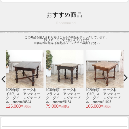
おすすめ商品
Recommend
この商品を購入された方はこちらの商品もチェックしています。
(スクロールしてご覧いただけます)
※最新の金額等は各商品ページにてご確認ください
材
1920年頃 オーク材
1930年頃 オーク材
1920年頃 オーク材
1
ー
イギリス アンティー
フランス アンティー
イギリス アンティー
ブ
ク・ダイニングテーブ
ク・スツール
ク・ダイニングテーブ
ル antique80539
antique65631a
ル antique59138
an
115,000
43,000
118,000
6
円(税込)
円(税込)
円(税込)