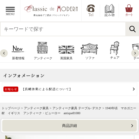
チェア
ソファ
新着情報
アンティーク
英国家具
テ
トップページ >
アンティーク家具
>
アンティーク家具 テーブル･デスク
> 1940年頃 マホガニー
材 イギリス アンティーク・ビューロー antique81080
商品詳細