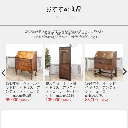
おすすめ商品
Recommend
この商品を購入された方はこちらの商品もチェックしています。
(スクロールしてご覧いただけます)
※最新の金額等は各商品ページにてご確認ください
材
1930年頃 ウォールナ
1940年頃 オーク材
1940年頃 マホガニー
1
ー
ット材 イギリス ア
イギリス アンティー
材 イギリス アンテ
ンティーク・ビューロ
ク・コーナーキャビネ
ィーク・ビューロー
ー antique80864
ット antique81007
antique80821
an
110,000
79,000
88,000
9
円(税込)
円(税込)
円(税込)