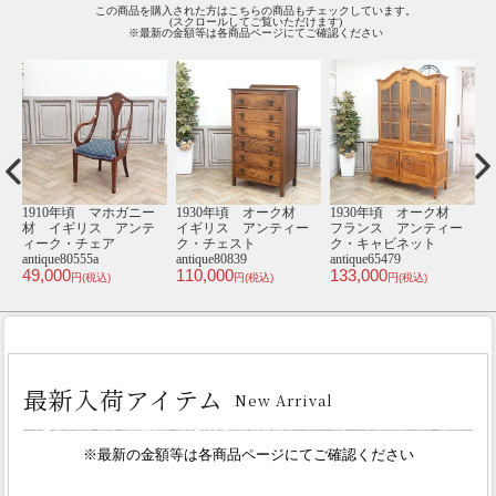
この商品を購入された方はこちらの商品もチェックしています。
(スクロールしてご覧いただけます)
※最新の金額等は各商品ページにてご確認ください
材
1910年頃 マホガニー
1930年頃 オーク材
1930年頃 オーク材
1
ー
材 イギリス アンテ
イギリス アンティー
フランス アンティー
ィーク・チェア
ク・チェスト
ク・キャビネット
antique80555a
antique80839
antique65479
an
49,000
110,000
133,000
3
円(税込)
円(税込)
円(税込)