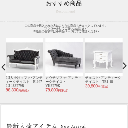
おすすめ商品
Recommend
この商品を購入された方はこちらの商品もチェックしています。
(スクロールしてご覧いただけます)
※最新の金額等は各商品ページにてご確認ください
ン
2.5人掛けソファ･アンテ
カウチソファ･アンティ
チェスト･アンティーク
1
ィークテイスト E1167-
ークテイスト
テイスト TB1-18
39,800
2.5-18F279B
VKF279K
円(税込)
98,800
79,800
an
円(税込)
円(税込)
1