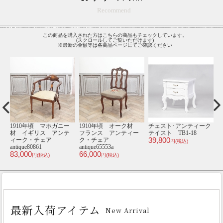
Recommend
この商品を購入された方はこちらの商品もチェックしています。
(スクロールしてご覧いただけます)
※最新の金額等は各商品ページにてご確認ください
ク
2.5人掛けソファ･アンテ
3人掛けソファ･アンテ
1930年頃 ビーチ材
1
ィークテイスト E1167-
ィークテイスト
イギリス アンティー
2.5-18F279B
VC3F263K
ク・チェア
V
98,800
94,800
4
antique81001d
円(税込)
円(税込)
32,000
円(税込)