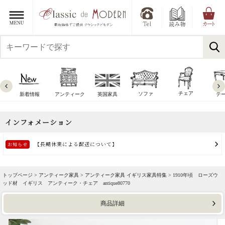
チェア
ソファ
新着情報
アンティーク
英国家具
テ
トップページ >
アンティーク家具
>
アンティーク家具 イギリス家具特集
> 1910年頃 ローズウ
ッド材 イギリス アンティーク・チェア antique80770
商品詳細