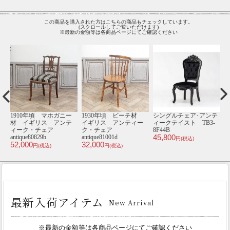
この商品を購入された方はこちらの商品もチェックしています。
(スクロールしてご覧いただけます)
※最新の金額等は各商品ページにてご確認ください
10年頃 マホガニー
1930年頃 ビーチ材
シングルチェア･アンテ
1920年
イギリス アンテ
イギリス アンティー
ィークテイスト TB3-
材 イギ
ーク・チェア
ク・チェア
8F44B
ィーク・
45,800
ue80829b
antique81001d
antique810
円(税込)
000
32,000
47,000
円(税込)
円(税込)
円