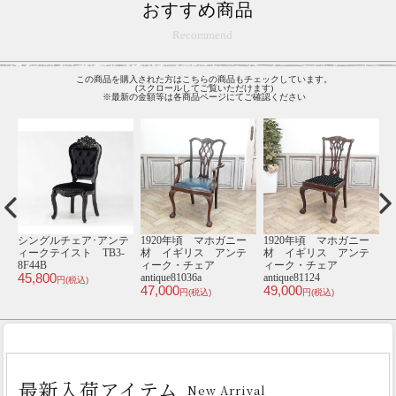
おすすめ商品
Recommend
この商品を購入された方はこちらの商品もチェックしています。
(スクロールしてご覧いただけます)
※最新の金額等は各商品ページにてご確認ください
ー
1940年頃 オーク材
1900年頃 オーク材
1930年頃 マホガニー
1
テ
イギリス アンティー
イギリス アンティー
材 フランス アンテ
ク・ワードローブ
ク・チェア
ィーク・ナイトテーブ
antique81139
antique80644k
ル antique65607a
an
280,000
59,000
105,000
2
円(税込)
円(税込)
円(税込)