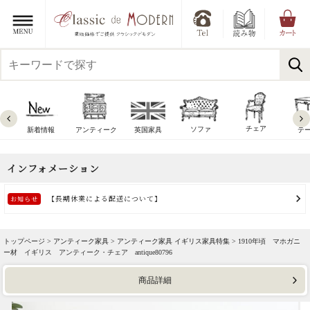
チェア
ソファ
新着情報
アンティーク
英国家具
テ
トップページ >
アンティーク家具
>
アンティーク家具 イギリス家具特集
> 1910年頃 マホガニ
ー材 イギリス アンティーク・チェア antique80796
商品詳細