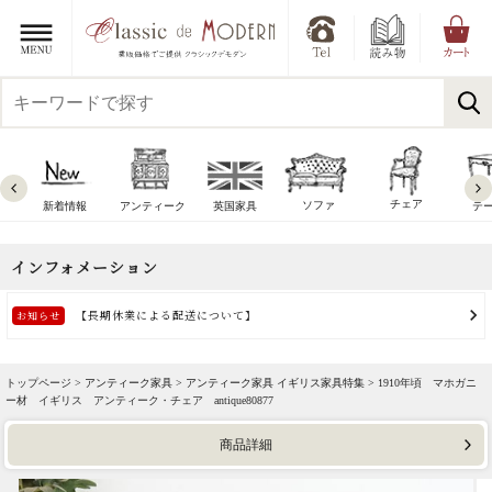
チェア
ソファ
新着情報
アンティーク
英国家具
テ
トップページ >
アンティーク家具
>
アンティーク家具 イギリス家具特集
> 1910年頃 マホガニ
ー材 イギリス アンティーク・チェア antique80877
商品詳細