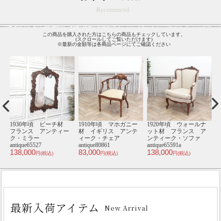
Recommend
この商品を購入された方はこちらの商品もチェックしています。
(スクロールしてご覧いただけます)
※最新の金額等は各商品ページにてご確認ください
ナ
1910年頃 マホガニー
シングルチェア･アンテ
1930年頃 ビーチ材
1
ア
材 イギリス アンテ
ィークテイスト TB8-
イギリス アンティー
ァ
ィーク・チェア
8P32B
ク・チェア
46,800
antique80796
antique81001d
an
円(税込)
55,000
32,000
9
円(税込)
円(税込)