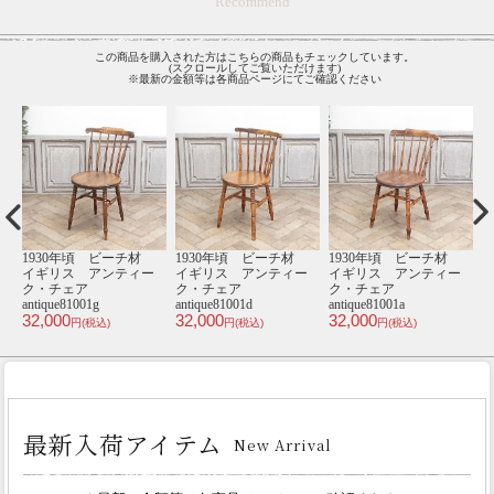
Recommend
この商品を購入された方はこちらの商品もチェックしています。
(スクロールしてご覧いただけます)
※最新の金額等は各商品ページにてご確認ください
ーチ材
1940年頃 オーク材
1930年頃 ビーチ材
1940年頃 エルム
ティー
フランス アンティー
イギリス アンティー
イギリス アンティ
ク・ミラー
ク・チェア
ク・チェア
antique65620
antique81039b
antique80568a
38,000
33,000
33,000
円(税込)
円(税込)
円(税込)