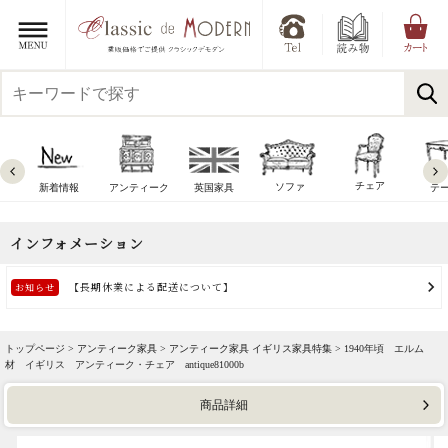
チェア
ソファ
新着情報
アンティーク
英国家具
テ
トップページ >
アンティーク家具
>
アンティーク家具 イギリス家具特集
> 1940年頃 エルム
材 イギリス アンティーク・チェア antique81000b
商品詳細