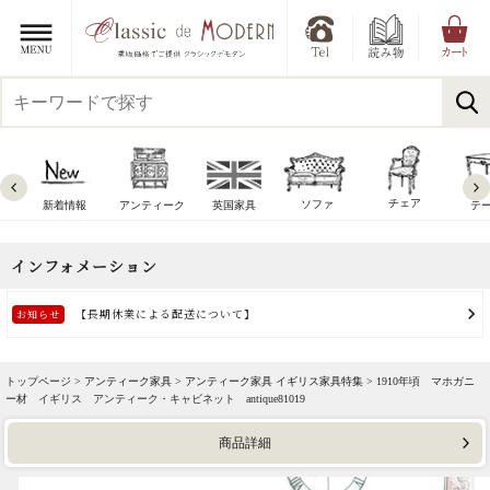
チェア
ソファ
新着情報
アンティーク
英国家具
テ
トップページ >
アンティーク家具
>
アンティーク家具 イギリス家具特集
> 1910年頃 マホガニ
ー材 イギリス アンティーク・キャビネット antique81019
商品詳細