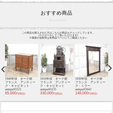
おすすめ商品
Recommend
この商品を購入された方はこちらの商品もチェックしています。
(スクロールしてご覧いただけます)
※最新の金額等は各商品ページにてご確認ください
材
1930年頃 オーク材
1920年頃 マホガニー
1920年頃 オーク材
1
ー
フランス アンティー
材 イギリス アンテ
フランス アンティー
ク・ワードローブ
ィーク・ショーケー
ク・ナイトテーブル
antique65610
ス antique81123
antique65641
an
250,000
168,000
59,000
7
円(税込)
円(税込)
円(税込)