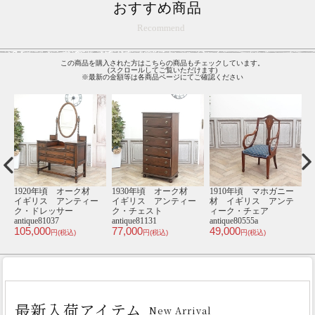
おすすめ商品
Recommend
この商品を購入された方はこちらの商品もチェックしています。
(スクロールしてご覧いただけます)
※最新の金額等は各商品ページにてご確認ください
ー
1930年頃 オーク材
1940年頃 オーク材
1930年頃 オーク材
1
テ
イギリス アンティー
イギリス アンティー
イギリス アンティー
ク・チェスト
ク・コーナーキャビネ
ク・チェスト
antique80839
ット antique81114
antique80175
an
110,000
88,000
92,000
3
円(税込)
円(税込)
円(税込)