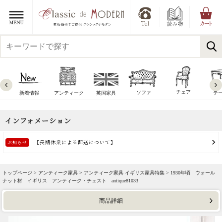
チェア
ソファ
新着情報
アンティーク
英国家具
テ
トップページ >
アンティーク家具
>
アンティーク家具 イギリス家具特集
> 1930年頃 ウォール
ナット材 イギリス アンティーク・チェスト antique81033
商品詳細