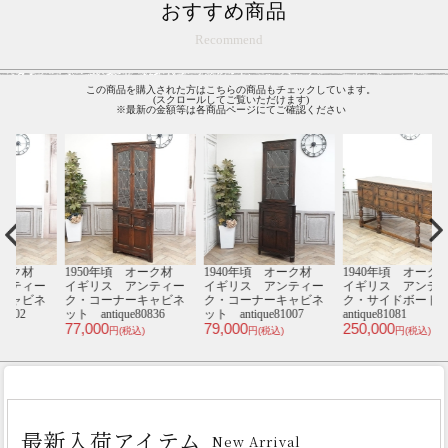
おすすめ商品
Recommend
この商品を購入された方はこちらの商品もチェックしています。
(スクロールしてご覧いただけます)
※最新の金額等は各商品ページにてご確認ください
材
1950年頃 オーク材
1940年頃 オーク材
1940年頃 オーク材
1
ー
イギリス アンティー
イギリス アンティー
イギリス アンティー
ネ
ク・コーナーキャビネ
ク・コーナーキャビネ
ク・サイドボード
ット antique80836
ット antique81007
antique81081
an
77,000
79,000
250,000
1
円(税込)
円(税込)
円(税込)