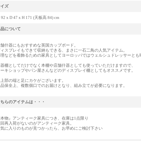
サイズ
 92 x D 47 x H 171 (天板高 84) cm
商品について
店舗什器にもおすすめな英国カップボード。
ディスプレイもできて収納もできる、まさに一石二鳥の人気アイテム。
料理などを着飾るための家具としてヨーロッパではウェルシュドレッサーとも
食器棚としてだけでなく本棚や店舗什器としても使っていただけますので、
ケーキショップやパン屋さんなどのディスプレイ棚としてもオススメです。
最上部の端と足にカケがございます。
商品保全上、複数個口でのお届けとなり、組み立てが必要になります。
こちらのアイテムは・・・
『本物』アンティーク家具につき、在庫は1点限り
次回再入荷がないのがアンティーク家具。
お気に入りのものが見つかったら、お早めにご検討下さい