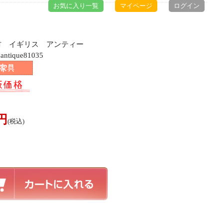
お気に入り一覧
マイページ
ログイン
ク材 イギリス アンティー
ique81035
0円
(税込)