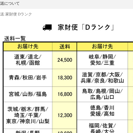
配送について
送:家財便 Dランク