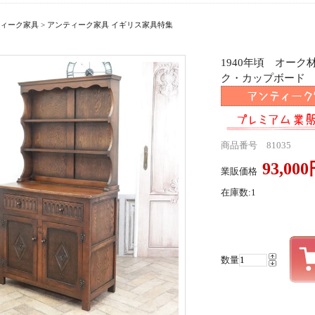
ィーク家具
>
アンティーク家具 イギリス家具特集
1940年頃 オー
ク・カップボード ant
商品番号 81035
93,00
業販価格
在庫数:1
数量