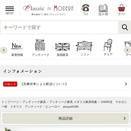
チェア
ソファ
新着情報
アンティーク
英国家具
テ
トップページ >
アンティーク家具
>
アンティーク家具 イギリス家具特集
> 1940年頃 マホガニ
ー材 イギリス アンティーク・ビューロー antique81080
商品詳細