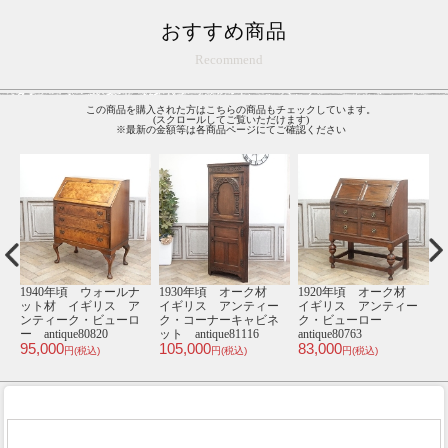
おすすめ商品
Recommend
この商品を購入された方はこちらの商品もチェックしています。
(スクロールしてご覧いただけます)
※最新の金額等は各商品ページにてご確認ください
材
1930年頃 ウォールナ
1940年頃 オーク材
1940年頃 マホガニー
ー
ット材 イギリス ア
イギリス アンティー
材 イギリス アンテ
ンティーク・ビューロ
ク・コーナーキャビネ
ィーク・ビューロー
ー antique80864
ット antique81007
antique80821
a
110,000
79,000
88,000
9
円(税込)
円(税込)
円(税込)