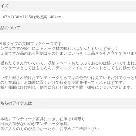
サイズ
 107 x D 36 x H 150 (天板高 140) cm
商品について
2枚扉タイプの英国ブックケースです。
シンプルですが経年によるオーク材の味わいはなんともいえず美しく
控え目ですが品のある彫刻はその佇まいにいっそう上品さを引き立てておりま
棚板もたくさん付いていて、収納スペースもたっぷりあるのは嬉しいですよね
ブックケースとしてはもちろん、ディスプレイキャビネットとしてもお勧めで
長い年月愛され続けたアンティークならではの色合いは見ているだけでうっと
その存在感は、お部屋に置くだけで特別な空間を作ってくれるはずです。
天板と側面にひび割れ・側面に合わせ目のすき間・棚板にシミがございます。
こちらのアイテムは・・・
『本物』アンティーク家具につき、在庫は1点限り
次回再入荷がないのがアンティーク家具。
お気に入りのものが見つかったら、お早めにご検討下さい