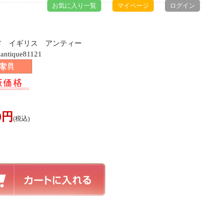
お気に入り一覧
マイページ
ログイン
ク材 イギリス アンティー
ique81121
00円
(税込)