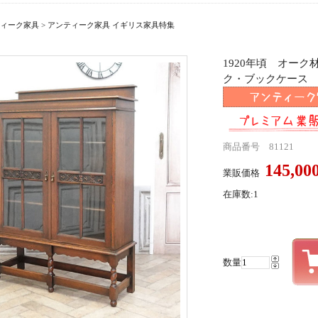
ィーク家具
>
アンティーク家具 イギリス家具特集
1920年頃 オー
ク・ブックケース ant
商品番号 81121
145,0
業販価格
在庫数:1
数量