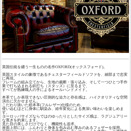
英国伝統を纏う一生ものの名作OXFORD(オックスフォード)。
英国スタイルの象徴であるチェスターフィールドソファを、細部まで忠実
に再現。
フレームの組み立てから、生地の裁断・張り込み、そして一つひとつ手作
業で打ち込まれる鋲打ち（スタッズ）に至るまで、
すべてが熟練職人の手によるオールハンドメイド。
本革でしか表現できない圧倒的な迫力と存在感は、ハイクオリティな空間
演出に欠かせません。
こだわり抜いた総本革(フルレザー)仕様のため、
使い込むほどに身体に馴染み、経年変化による奥深い味わいを楽しめま
す。
ヨーロッパサイズならではのゆったりとしたサイズ感は、ラグジュアリー
な寛ぎを約束します。
見た目の美しさだけでなく、機能性も追求。
座面上部には、ふんわりと身体を包み込む厚みのあるフェザーを採用。