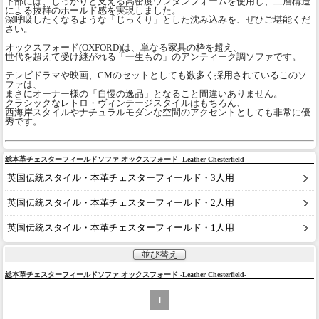
下部には、しっかりと支える高密度ウレタンフォームを使用し、二層構造
による抜群のホールド感を実現しました。
深呼吸したくなるような「じっくり」とした沈み込みを、ぜひご堪能くだ
さい。
オックスフォード(OXFORD)は、単なる家具の枠を超え、
世代を超えて受け継がれる「一生もの」のアンティーク調ソファです。
テレビドラマや映画、CMのセットとしても数多く採用されているこのソ
ファは、
まさにオーナー様の「自慢の逸品」となること間違いありません。
クラシックなレトロ・ヴィンテージスタイルはもちろん、
西海岸スタイルやナチュラルモダンな空間のアクセントとしても非常に優
秀です。
総本革チェスターフィールドソファ オックスフォード -Leather Chesterfield-
英国伝統スタイル・本革チェスターフィールド・3人用
英国伝統スタイル・本革チェスターフィールド・2人用
英国伝統スタイル・本革チェスターフィールド・1人用
並び替え
総本革チェスターフィールドソファ オックスフォード -Leather Chesterfield-
1