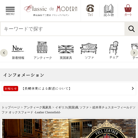
チェア
ソファ
新着情報
アンティーク
英国家具
テ
トップページ >
アンティーク風家具
>
イギリス(英国)風 ソファ
> 総本革チェスターフィールドソ
ファ オックスフォード -Leather Chesterfield-