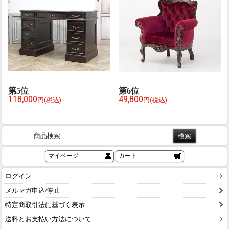
第
5
位
第
6
位
118,000
49,800
円(税込)
円(税込)
商品検索
マイページ
カート
ログイン
メルマガ申込/停止
特定商取引法に基づく表示
送料とお支払い方法について