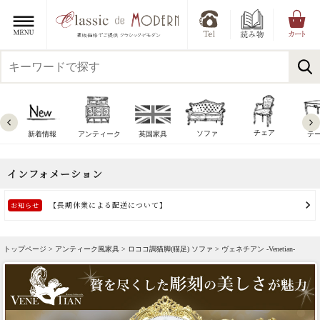
チェア
ソファ
新着情報
アンティーク
英国家具
テ
トップページ >
アンティーク風家具
>
ロココ調猫脚(猫足) ソファ
> ヴェネチアン -Venetian-