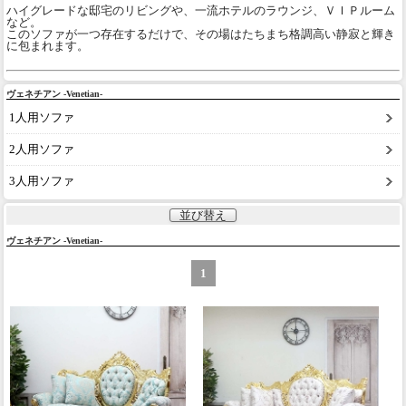
ハイグレードな邸宅のリビングや、一流ホテルのラウンジ、ＶＩＰルーム
など。
このソファが一つ存在するだけで、その場はたちまち格調高い静寂と輝き
に包まれます。
ヴェネチアン -Venetian-
1人用ソファ
2人用ソファ
3人用ソファ
並び替え
ヴェネチアン -Venetian-
1