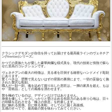
クラシックデモダンが自信を持ってお届けする最高級ラインのヴェネチア
ン(Venetian)シリーズ。
かつての貴族たちが愛した豪華絢爛な様式美を、現代の技術と情熱で蘇ら
せた至高のコレクションです。
ヴェネチアンの最大の特徴は、見る者を圧倒する緻密なハンドメイド彫刻
にあります。
驚くべきは、壁際で見えないはずの背面の裏側にまで、一切の妥協なく施
された贅沢な彫刻。
職人が一刻一刻、魂を込めて掘り出した意匠は、一脚の家具を超え、もは
や「芸術品」としての風格を漂わせます。
贅を極めているのは、デザインだけではありません。
身体を優しく、かつしっかりと受け止める包容力のある座り心地は、日々
の喧騒を忘れさせる「極上の休息」を約束します。
肌に触れる質感、目に映る美彫、そして心に届く高揚感。
五感のすべてで、最高級の贅を味わってみてください。