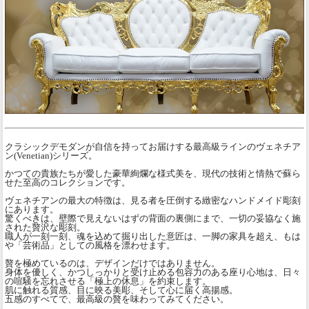
クラシックデモダンが自信を持ってお届けする最高級ラインのヴェネチア
ン(Venetian)シリーズ。
かつての貴族たちが愛した豪華絢爛な様式美を、現代の技術と情熱で蘇ら
せた至高のコレクションです。
ヴェネチアンの最大の特徴は、見る者を圧倒する緻密なハンドメイド彫刻
にあります。
驚くべきは、壁際で見えないはずの背面の裏側にまで、一切の妥協なく施
された贅沢な彫刻。
職人が一刻一刻、魂を込めて掘り出した意匠は、一脚の家具を超え、もは
や「芸術品」としての風格を漂わせます。
贅を極めているのは、デザインだけではありません。
身体を優しく、かつしっかりと受け止める包容力のある座り心地は、日々
の喧騒を忘れさせる「極上の休息」を約束します。
肌に触れる質感、目に映る美彫、そして心に届く高揚感。
五感のすべてで、最高級の贅を味わってみてください。