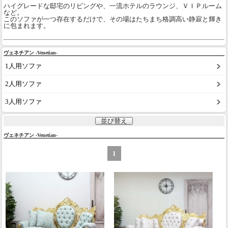
ハイグレードな邸宅のリビングや、一流ホテルのラウンジ、ＶＩＰルーム
など。
このソファが一つ存在するだけで、その場はたちまち格調高い静寂と輝き
に包まれます。
ヴェネチアン -Venetian-
1人用ソファ
2人用ソファ
3人用ソファ
並び替え
ヴェネチアン -Venetian-
1