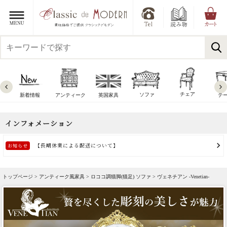
チェア
ソファ
新着情報
アンティーク
英国家具
テ
トップページ >
アンティーク風家具
>
ロココ調猫脚(猫足) ソファ
> ヴェネチアン -Venetian-