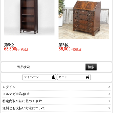
第
5
位
第
6
位
68,800
88,000
円(税込)
円(税込)
商品検索
マイページ
カート
ログイン
メルマガ申込/停止
特定商取引法に基づく表示
送料とお支払い方法について