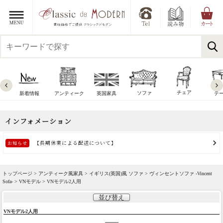
チェア
ソファ
新着情報
アンティーク
英国家具
テ
トップページ >
アンティーク風家具
>
イギリス(英国)風 ソファ
>
ヴィンセントソファ -Vincent
Sofa-
>
VNモデル
> VNモデル2人用
並び替え
VNモデル2人用