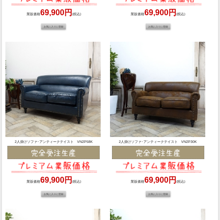
69,900円
69,900円
業販価格
(税込)
業販価格
(税込)
2人掛けソファ･アンティークテイスト VN2P58K
2人掛けソファ･アンティークテイスト VN2P30K
69,900円
69,900円
業販価格
(税込)
業販価格
(税込)