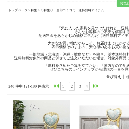
お気
トップページ
>
特集
> ◇特集◇ 全部コミコミ 送料無料アイテム
「気に入った家具を見つけたけれど、送料
そんなお客様のご不安を解消す
配送料金をあらかじめ価格に含んだ【送料無料アイテ
大きなお買い物だからこそ、お届けまでにかか
表示価格そのままの、安心感のあるお買い物
一部地域（北海道・沖縄・離島など）を除き、基本送料無
送料無料対象外の商品と併せてご注文いただいた場合、対象外商品
「送料を含めた予算を立てたい」「遠方なので配
ぜひこちらのラインナップから理想の一台を見
並び替え
240 件中 121-180 件表示
1
2
3
4