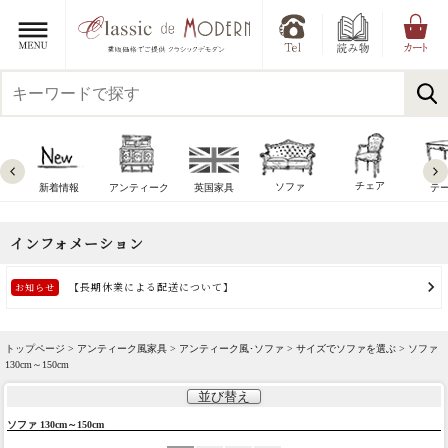
チェア
ソファ
新着情報
アンティーク
英国家具
テ
トップページ >
アンティーク風家具
>
アンティーク風･ソファ
>
サイズでソファを選ぶ
> ソファ
130cm～150cm
並び替え
ソファ 130cm～150cm