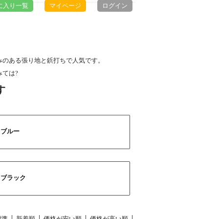
に入り一覧
マイページ
ログイン
みのある張り地と鋲打ちで人気です。
ては?
ブルー
ブラック
標準
新着順
価格が安い順
価格が高い順