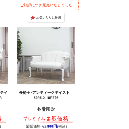
ご好評につき完売いたしました
クテイ
長椅子･アンティークテイスト
B
6096-2-18F276
)
業販価格
65,800円
(税込)