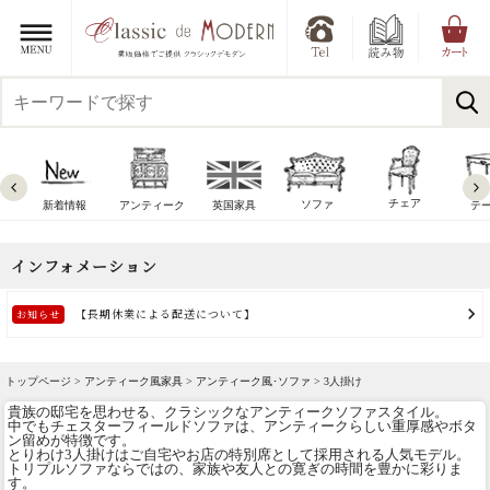
チェア
ソファ
新着情報
アンティーク
英国家具
テ
トップページ >
アンティーク風家具
>
アンティーク風･ソファ
> 3人掛け
貴族の邸宅を思わせる、クラシックなアンティークソファスタイル。
中でもチェスターフィールドソファは、アンティークらしい重厚感やボタ
ン留めが特徴です。
とりわけ3人掛けはご自宅やお店の特別席として採用される人気モデル。
トリプルソファならではの、家族や友人との寛ぎの時間を豊かに彩りま
す。