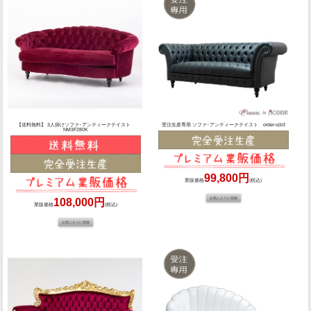
【送料無料】 3人掛けソファ･アンティークテイスト
受注生産専用 ソファ･アンティークテイスト order-vjb3
NM3F280K
99,800円
業販価格
(税込)
108,000円
業販価格
(税込)