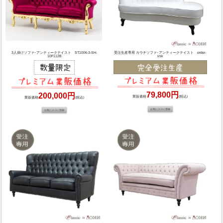
3人掛けソファ･アンティークテイスト ST1006-3-SH-
受注生産専用 カウチソファ･アンティークテイスト order-
10F112B
vsk
79,800円
200,000円
業販価格
(税込)
業販価格
(税込)