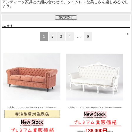
アンティーク家具との組み合わせで、タイムレスな美しさを楽しめるでし
ょう。
並び替え
3人掛け
>
1
2
3
4
…
6
3人掛けソファ･アンティークテイスト VC3F263K
3人掛けソファ･アンティークテイスト E1168-3-18P65B
138,000円
業販価格
(税込)