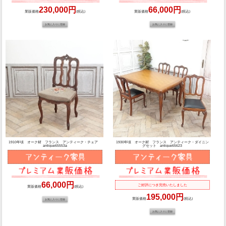
230,000円
66,000円
業販価格
(税込)
業販価格
(税込)
1910年頃 オーク材 フランス アンティーク・チェア
1930年頃 オーク材 フランス アンティーク・ダイニン
antique65553a
グセット antique65623
66,000円
ご好評につき完売いたしました
業販価格
(税込)
195,000円
業販価格
(税込)