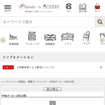
チェア
ソファ
新着情報
アンティーク
英国家具
テ
トップページ >
全商品
>
新着アンティーク
> 中旬UP（11～20日入荷）
並び替え
中旬UP（11～20日入荷）
1