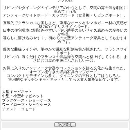
ングの顔
リビングやダイニングのインテリアの中心として、空間の雰囲気を劇的に
高めてくれる
アンティークサイドボード・カップボード（食器棚・リビングボード）。
直線的でクラシカルな美しさと、重厚なオーク材やマホガニー材の質感が
魅力のイギリスサイドボード。
日本の住宅環境に馴染みやすい、使い勝手の良いサイズ感のものが多いの
が特長。
暮らしに溶け込みやすく、初めての大型アンティーク家具としてもおすす
めです。
優美な曲線ラインや、華やかで繊細な彫刻装飾が施された、フランスサイ
ドボード。
リビングに置くだけでフランスの気品漂う空間へと格上げしてくれる、ま
さにお部屋の主役にふさわしい一台。
お気に入りのアンティーク食器やコレクションを飾る文化から生まれた、
オープン棚付きの収納家具カップボード。
コンパクトなデザインも多く、ダイニングの主役としてはもちろん、
実用的なキッチンキャビネットとしても大変人気を集めています。
大型キャビネット
中型・小型キャビネット
ブックケース・ショーケース
ワードローブ・シャツケース
チェスト・コモード
並び替え