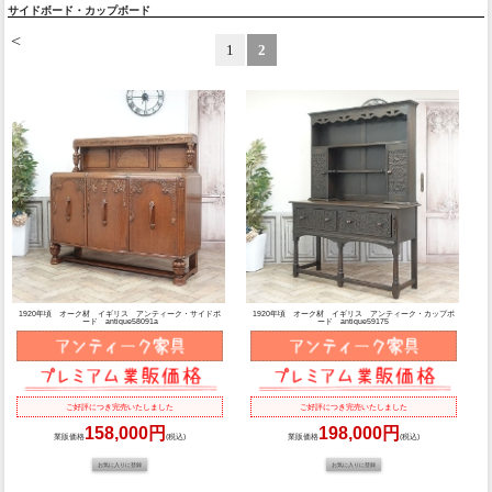
サイドボード・カップボード
<
1
2
1920年頃 オーク材 イギリス アンティーク・サイドボ
1920年頃 オーク材 イギリス アンティーク・カップボ
ード antique58091a
ード antique59175
ご好評につき完売いたしました
ご好評につき完売いたしました
158,000円
198,000円
業販価格
(税込)
業販価格
(税込)