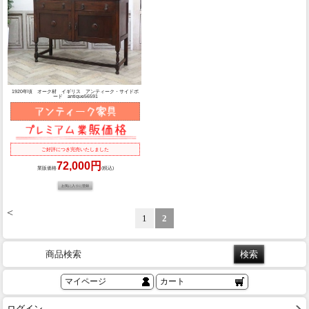
1920年頃 オーク材 イギリス アンティーク・サイドボ
ード antique56591
ご好評につき完売いたしました
72,000円
業販価格
(税込)
<
1
2
商品検索
マイページ
カート
ログイン