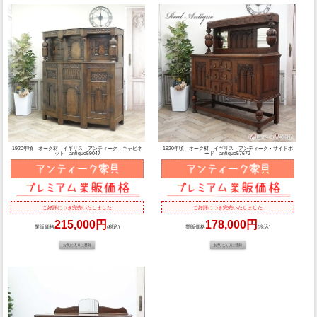
1920年頃 オーク材 イギリス アンティーク・キャビネ
1920年頃 オーク材 イギリス アンティーク・サイドボ
ット antique59047
ード antique57672
ご好評につき完売いたしました
ご好評につき完売いたしました
215,000円
178,000円
業販価格
(税込)
業販価格
(税込)