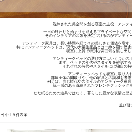
洗練された美空間を創る寝室の主役｜アンテ
一日の終わりと始まりを迎えるプライベートな空間
そのインテリアの印象を決定づけるのがアンティ
アンティーク家具は、長い時間を経てその美しさと価値を増す
特にアンティークベッドは、現代の大量生産品とは一線を画す歴史
寝室に上質で特別な雰囲気を醸し出し
アンティークベッドの選び方にはいくつかの
まず、ベッドの年代やスタイルを確認する
それぞれの時代やスタイルには独自の特
アンティークベッドを寝室に取り入
部屋全体の間取りや、他の家具との調和を考慮
例えば、同じ時代やスタイルのアンティーク家具
統一感のある洗練されたフレンチクラシック
ただ眠るための道具ではなく、暮らしに豊かな表情と歴
並び替
9 件中 1-9 件表示