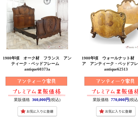
1900年頃 オーク材 フランス アン
1900年頃 ウォールナット材
ティーク・ベッドフレーム
ア アンティーク・ベッドフ
antique60373a
antique62513
業販価格
360,000円
(税込)
業販価格
770,000円
(税込