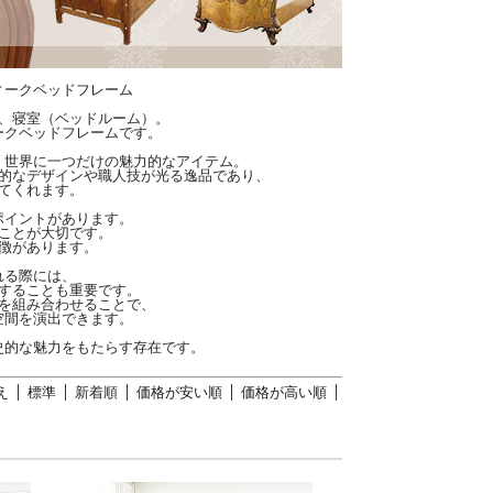
ィークベッドフレーム
、寝室（ベッドルーム）。
ークベッドフレームです。
、世界に一つだけの魅力的なアイテム。
的なデザインや職人技が光る逸品であり、
てくれます。
ポイントがあります。
ことが大切です。
徴があります。
れる際には、
することも重要です。
を組み合わせることで、
空間を演出できます。
史的な魅力をもたらす存在です。
え
標準
新着順
価格が安い順
価格が高い順