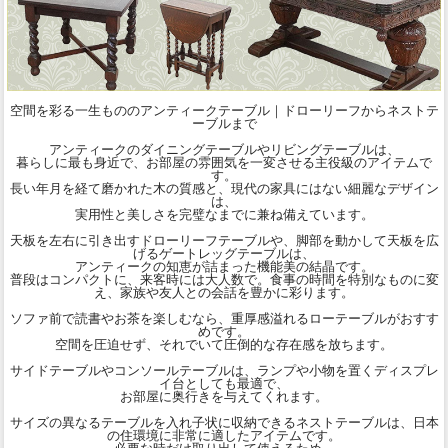
空間を彩る一生もののアンティークテーブル｜ドローリーフからネストテ
ーブルまで
アンティークのダイニングテーブルやリビングテーブルは、
暮らしに最も身近で、お部屋の雰囲気を一変させる主役級のアイテムで
す。
長い年月を経て磨かれた木の質感と、現代の家具にはない細麗なデザイン
は、
実用性と美しさを完璧なまでに兼ね備えています。
天板を左右に引き出すドローリーフテーブルや、脚部を動かして天板を広
げるゲートレッグテーブルは、
アンティークの知恵が詰まった機能美の結晶です。
普段はコンパクトに、来客時には大人数で。食事の時間を特別なものに変
え、家族や友人との会話を豊かに彩ります。
ソファ前で読書やお茶を楽しむなら、重厚感溢れるローテーブルがおすす
めです。
空間を圧迫せず、それでいて圧倒的な存在感を放ちます。
サイドテーブルやコンソールテーブルは、ランプや小物を置くディスプレ
イ台としても最適で、
お部屋に奥行きを与えてくれます。
サイズの異なるテーブルを入れ子状に収納できるネストテーブルは、日本
の住環境に非常に適したアイテムです。