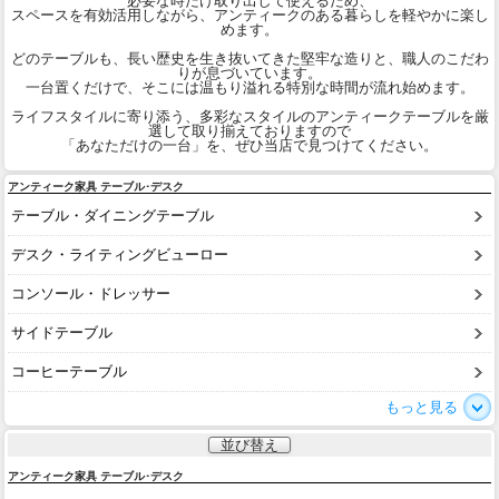
必要な時だけ取り出して使えるため、
スペースを有効活用しながら、アンティークのある暮らしを軽やかに楽し
めます。
どのテーブルも、長い歴史を生き抜いてきた堅牢な造りと、職人のこだわ
りが息づいています。
一台置くだけで、そこには温もり溢れる特別な時間が流れ始めます。
ライフスタイルに寄り添う、多彩なスタイルのアンティークテーブルを厳
選して取り揃えておりますので
「あなただけの一台」を、ぜひ当店で見つけてください。
アンティーク家具 テーブル･デスク
テーブル・ダイニングテーブル
デスク・ライティングビューロー
コンソール・ドレッサー
サイドテーブル
コーヒーテーブル
もっと見る
並び替え
アンティーク家具 テーブル･デスク