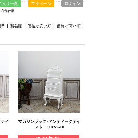
に入り一覧
マイページ
ログイン
･店舗什器
標準
新着順
価格が安い順
価格が高い順
クテイ
マガジンラック･アンティークテイ
スト 3102-S-18