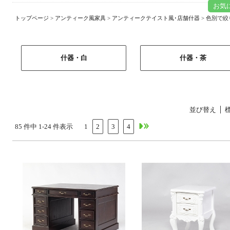
お気
トップページ
>
アンティーク風家具
>
アンティークテイスト風･店舗什器
> 色別で
什器・白
什器・茶
並び替え
85 件中 1-24 件表示
1
2
3
4