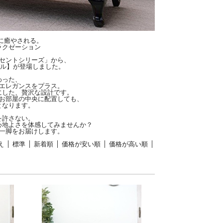
に癒やされる。
ラクゼーション
セントシリーズ」から、
デル】が登場しました。
わった、
エレガンスをプラス。
にした、贅沢な設計です。
お部屋の中央に配置しても、
となります。
を許さない。
心地よさを体感してみませんか？
一脚をお届けします。
え
標準
新着順
価格が安い順
価格が高い順