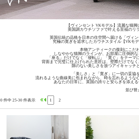
【ヴィンセント VKモデル】流麗な猫脚
英国調カウチソファで叶える至福のリ
英国伝統の品格を日本の住空間へ届ける「ヴィン
究極の寛ぎを追求したカウチスタイル【VKモ
本物アンティークの復刻にこだ
しなやかな猫脚のラインが、お部屋に圧倒的な
「座る」だけでなく「寝転ぶ」「寛ぐ」をテーマ
背面まで完璧に仕上げられた意匠は、壁際だけでなく
隙のない美しさを放つアイキャッチ
「美しさ」と「寛ぎ」に一切の妥協
流れるような曲線美に包まれながら、時を忘れるような
あなたの日常に、英国の誇りと安らぎを添える
並び替
30 件中 25-30 件表示
1
2