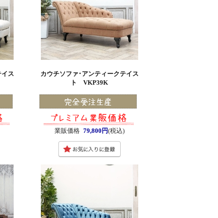
テイス
カウチソファ･アンティークテイス
ト VKP39K
)
業販価格
79,800円
(税込)