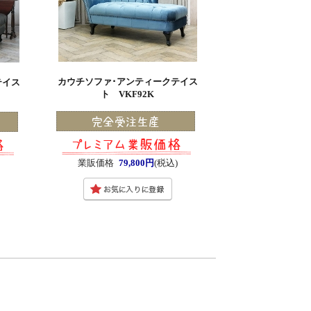
カウチソファ･アンティークテイス
テイス
ト VKF92K
業販価格
79,800円
(税込)
)