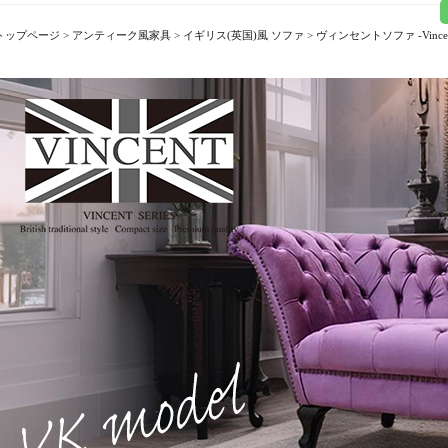
トップページ
>
アンティーク風家具
>
イギリス(英国)風 ソファ
>
ヴィンセントソファ -Vincent