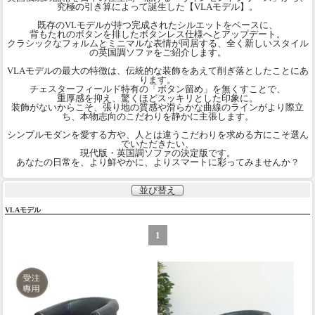
究極の引き算によって誕生した【VLAモデル】。
既存のVLモデルが持つ完成されたシルエットをベースに、
背もたれのボタンを排したボタンレス仕様へとアップデート。
クラシックなフォルムとミニマルな表情が同居する、全く新しいスタイル
の英国調ソファをご紹介します。
VLAモデルの最大の特徴は、伝統的な装飾をあえて削ぎ落としたことにあ
ります。
チェスターフィールド特有の「ボタン留め」を無くすことで、
重厚感を抑え、驚くほどスッキリとした印象に。
装飾がないからこそ、張り地の質感や滑らかな曲線のラインがより際立
ち、本物志向のこだわりを静かに主張します。
シンプルモダンを愛する方や、人とは違うこだわりを求める方にこそ選ん
でいただきたい、
現代版・英国調ソファの決定版です。
あなたの日常を、より鮮やかに、よりスマートに彩ってみませんか？
並び替え
VLAモデル
1