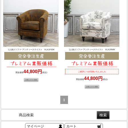
1人掛けソファ･アンティークテイスト VLA1P30K
1人掛けソファ･アンティークテイスト VLA1F84K
44,800円
ご好評につき完売いたしました
業販価格
(税込)
44,800円
業販価格
(税込)
1
商品検索
マイページ
カート