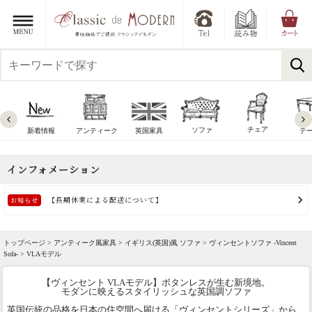
チェア
ソファ
新着情報
アンティーク
英国家具
テ
トップページ >
アンティーク風家具
>
イギリス(英国)風 ソファ
>
ヴィンセントソファ -Vincent
Sofa-
> VLAモデル
【ヴィンセント VLAモデル】ボタンレスが生む新境地。
モダンに映えるスタイリッシュな英国調ソファ
英国伝統の品格を日本の住空間へ届ける「ヴィンセントシリーズ」から、