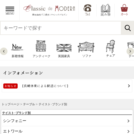
チェア
ソファ
新着情報
アンティーク
英国家具
テ
トップページ >
テーブル
> テイスト･ブランド別
テイスト･ブランド別
シンフォニー
エトワール