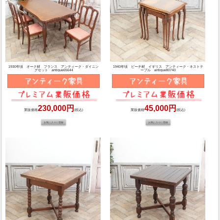
1930年頃 オーク材 フランス アンティーク・ダイニン
1940年頃 ビーチ材 イギリス アンティーク・ネストテ
グセット antique65644
ーブル antique80740
230,000円
45,000円
業販価格
(税込)
業販価格
(税込)