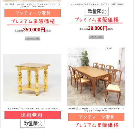
1910年頃 オーク材 イギリス アンティーク・ダイニン
コンソールテーブル･アンティークテイスト ST4118-M-10
グテーブル antique80872
39,800円
350,000円
業販価格
(税込)
業販価格
(税込)
サイドテーブル･アンティークテイスト ST2025-F-10
1930年頃 オーク材 フランス アンティーク・ダイニン
グセット antique65360
225,000円