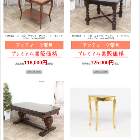
1930年頃 オーク材 フランス アンティーク・サイドテ
1920年頃 オーク材 イギリス アンティーク・ダイニン
ーブル antique65021
グテーブル antique80524
118,000円
125,000円
業販価格
(税込)
業販価格
(税込)