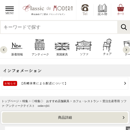
チェア
ソファ
新着情報
アンティーク
英国家具
テ
トップページ >
特集
>
◇特集◇ おすすめ店舗家具
>
カフェ・レストラン
> 受注生産専用 ソフ
ァ･アンティークテイスト order-vjb1
商品詳細