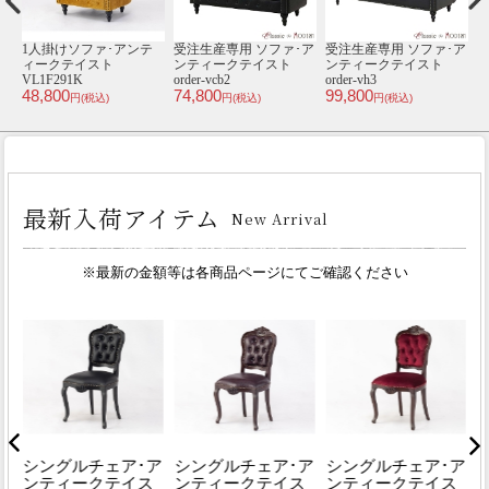
ア
【送料無料】 1人掛けソ
チェスト･アンティーク
1人掛けソファ･アンテ
ト
ファ･アンティークテイ
テイスト TB6-18
ィークテイスト
34,800
スト VXB1LS7126
VL1F290K
E
円(税込)
159,000
48,800
3
円(税込)
円(税込)