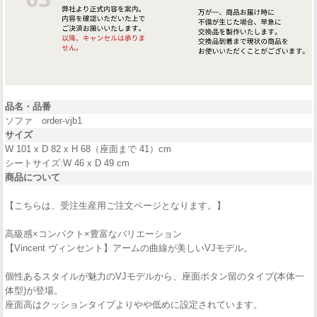
品名・品番
ソファ order-vjb1
サイズ
W 101 x D 82 x H 68（座面まで 41）cm
シートサイズ:W 46 x D 49 cm
商品について
【こちらは、受注生産用ご注文ページとなります。】
高級感×コンパクト×豊富なバリエーション
【Vincent ヴィンセント】アームの曲線が美しいVJモデル。
個性あるスタイルが魅力のVJモデルから、座面ボタン留のタイプ(本体一
体型)が登場。
座面高はクッションタイプよりやや低めに設定されています。