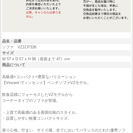
品名・品番
ソファ VZ1CP32K
サイズ
W 57 x D 57 x H 98（座面まで 47）cm
商品について
高級感×コンパクト×豊富なバリエーション
【Vincent ヴィンセント】ベンチソファVZモデル。
飲食店様にフォーカスしたVZモデルから
コーナータイプのソファが登場。
・上質で高級感のある英国伝統のスタイル。
・設置しやすい軽量コンパクトサイズ。
座り心地、佇まい、サイズ感、全てにおいてバランスのとれた優秀ソフ