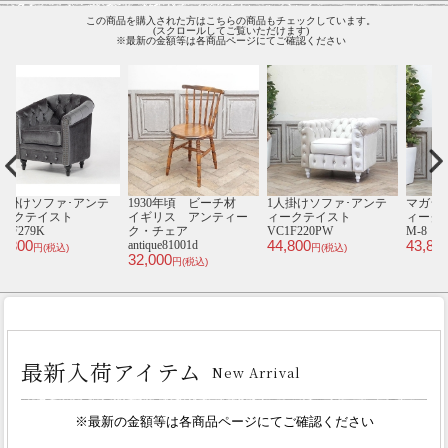
この商品を購入された方はこちらの商品もチェックしています。
(スクロールしてご覧いただけます)
※最新の金額等は各商品ページにてご確認ください
テ
1930年頃 ビーチ材
1人掛けソファ･アンテ
マガジンラック･アンテ
イギリス アンティー
ィークテイスト
ィークテイスト 3102-
ィ
ク・チェア
VC1F220PW
M-8
8
44,800
43,800
4
antique81001d
円(税込)
円(税込)
32,000
円(税込)