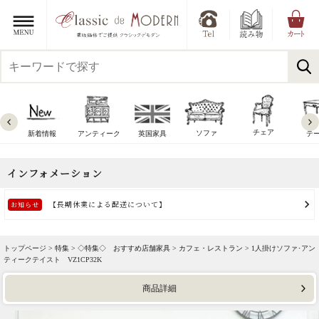
チェア
ソファ
新着情報
アンティーク
英国家具
テ
トップページ >
特集
>
◇特集◇ おすすめ店舗家具
>
カフェ・レストラン
> 1人掛けソファ･アン
ティークテイスト VZ1CP32K
商品詳細