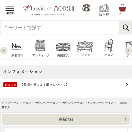
チェア
ソファ
新着情報
アンティーク
英国家具
テ
トップページ >
チェア
>
カウンターチェア
> カウンターチェア･アンティークテイスト E9005-
5P32B
商品詳細