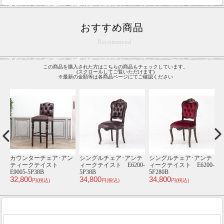
おすすめ商品
Recommend
この商品を購入された方はこちらの商品もチェックしています。
(スクロールしてご覧いただけます)
※最新の金額等は各商品ページにてご確認ください
ン
カウンターチェア･アン
シングルチェア･アンテ
シングルチェア･アンテ
ティークテイスト
ィークテイスト E6200-
ィークテイスト E6200-
ィ
E9005-5P38B
5P38B
5F280B
1
32,800
34,800
34,800
3
円(税込)
円(税込)
円(税込)