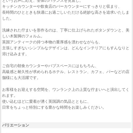
というお声に応え、全体のバランスを見直し。
キッチンカウンターや飲食店のバーカウンターにすっきりと収まり、
長時間のひとときも快適にお過ごしいただける絶妙な高さを追求いたしま
した。
洗練された佇まいを形作るのは、丁寧に仕上げられたボタンダウンと、美
しい木製脚のフォルム。
英国アンティークの持つ本物の重厚感を漂わせながらも、
主張しすぎないシンプルなデザインは、どんなインテリアにもすんなりと
溶け込みます。
ご自宅の朝食カウンターやパブスペースにはもちろん、
高級感と耐久性が求められるホテル、レストラン、カフェ、バーなどの店
舗様にも大活躍です。
お客様をお迎えする空間を、ワンランク上の上質な佇まいへと演出してく
れます。
使い込むほどに愛着が湧く英国調の気品とともに、
日常をちょっと特別にする豊かな時間をお楽しみください。
バリエーション