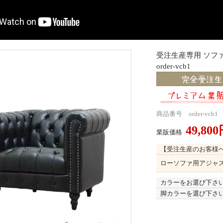
受注生産専用 ソフ
order-vcb1
商品番号 order-vcb1
49,80
業販価格
【受注生産のお客様
ローソファ用アジャ
カラーをお選び下さ
脚カラーを選び下さ