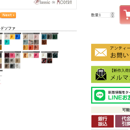
数量
ルドソファ
可能