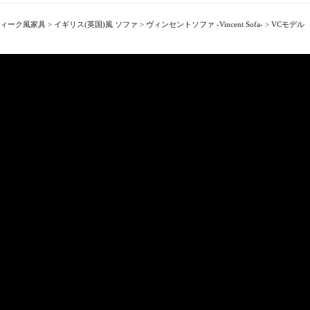
ィーク風家具
>
イギリス(英国)風 ソファ
>
ヴィンセントソファ -Vincent Sofa-
>
VCモデル